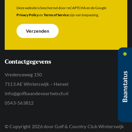
l
j
a
a
n
Deze website is beschermd door reCAPTCHA en de Google
c
d
b
Privacy Policy
en
Terms of Service
zijn van toepassing.
h
r
e
t
e
r
e
s
i
Verzenden
r
*
c
n
h
a
t
a
*
m
*
Contactgegevens
Vredenseweg 150
7113 AE Winterswijk – Henxel
info@golfbaandevoortwisch.nl
0543-563812
© Copyright 2026 door Golf & Country Club Winterswijk