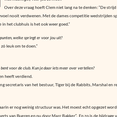
Over deze vraag hoeft Clem niet lang na te denken: “De strijd
voel nooit verdwenen. Met de dames competitie wedstrijden spe
e in het clubhuis is het ook weer goed.”
unten, welke springt er voor jou uit?
zó leuk om te doen.”
r bent voor de club. Kun je daar iets meer over vertellen?
ren heeft verdiend.
 secretaris van het bestuur, Tiger bij de Rabbits, Marshal en re
 waarin er nog weinig structuur was. Het moest echt opgezet wor
ts van Bueren en nu door Marc Bakker”. En zo is de bijdrage va