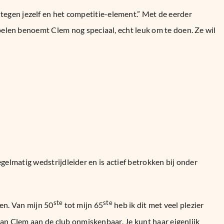
 tegen jezelf en het competitie-element.” Met de eerder
len benoemt Clem nog speciaal, echt leuk om te doen. Ze wil
gelmatig wedstrijdleider en is actief betrokken bij onder
ste
ste
den. Van mijn 50
tot mijn 65
heb ik dit met veel plezier
n Clem aan de club onmiskenbaar. Je kunt haar eigenlijk