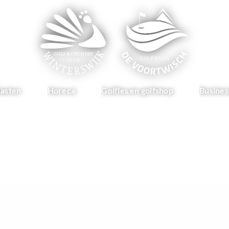
asten
Horeca
Golfles en golfshop
Busines