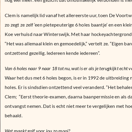
Clem is namelijk lid vanaf het allereerste uur, toen De Voortw
zo zegt ze zelf ‘een pietepeuterige 6 holes baantje’ en een k
Koe verhuisd naar Winterswijk. Met haar hockeyachtergrond 
“Het was allemaal klein en gemoedelijk,” vertelt ze. “Eigen b
ontzettend gezellig. Iedereen kende iedereen”.
Van 6 holes naar 9 naar 18 tot nu, wat is er als je terugkijkt echt 
Waar het dus met 6 holes begon, is er in 1992 de uitbreiding n
holes. Er is sindsdien ontzettend veel veranderd. “Het behale
Clem; “Eerst theorie-examen, daarna baanpermissie en als dat
ontvangst nemen. Dat is echt niet meer te vergelijken met ho
behaald.
Wat maakt golf voor jou zo mooi?