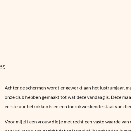
5!)
Achter de schermen wordt er gewerkt aan het lustrumjaar, ma
onze club hebben gemaakt tot wat deze vandaag is. Deze maan
eerste uur betrokken is en een indrukwekkende staat van di
Voor mij zit een vrouw die je met recht een vaste waarde va
nog wel meer: een gezicht dat onlosmakelijk verbonden is met