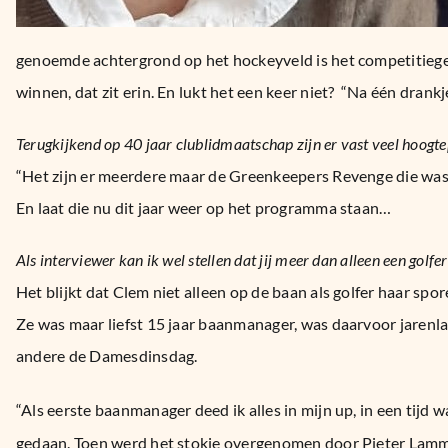
genoemde achtergrond op het hockeyveld is het competitiege
winnen, dat zit erin. En lukt het een keer niet? “Na één drankj
Terugkijkend op 40 jaar clublidmaatschap zijn er vast veel hoogtep
“Het zijn er meerdere maar de Greenkeepers Revenge die was 
En laat die nu dit jaar weer op het programma staan…
Als interviewer kan ik wel stellen dat jij meer dan alleen een golfe
Het blijkt dat Clem niet alleen op de baan als golfer haar spo
Ze was maar liefst 15 jaar baanmanager, was daarvoor jarenlang
andere de Damesdinsdag.
“Als eerste baanmanager deed ik alles in mijn up, in een tijd
gedaan. Toen werd het stokje overgenomen door Pieter Lammer