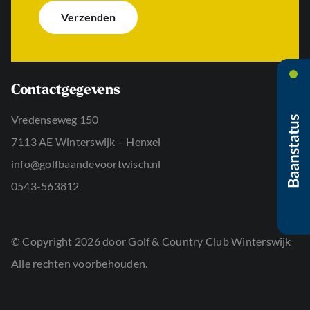
e
s
i
Verzenden
r
*
c
n
h
a
t
a
*
m
*
Contactgegevens
Vredenseweg 150
7113 AE Winterswijk – Henxel
info@golfbaandevoortwisch.nl
0543-563812
© Copyright 2026 door Golf & Country Club Winterswijk
Alle rechten voorbehouden.