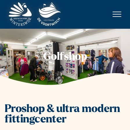
Ga
naar
inhoud
Golfshop
Proshop & ultra modern
fittingcenter