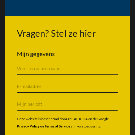
Vragen? Stel ze hier
Mijn gegevens
V
o
o
r
E
n
-
a
m
a
a
M
m
i
i
&
l
j
a
a
n
Deze website is beschermd door reCAPTCHA en de Google
c
d
b
Privacy Policy
en
Terms of Service
zijn van toepassing.
h
r
e
t
e
r