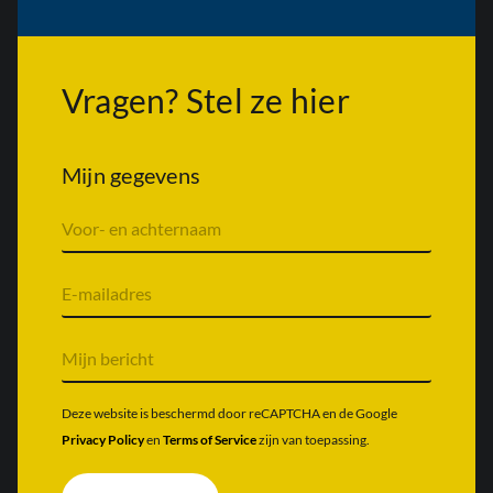
Vragen? Stel ze hier
Mijn gegevens
V
o
o
r
E
n
-
a
m
a
a
M
m
i
i
&
l
j
a
a
n
Deze website is beschermd door reCAPTCHA en de Google
c
d
b
Privacy Policy
en
Terms of Service
zijn van toepassing.
h
r
e
t
e
r
e
s
i