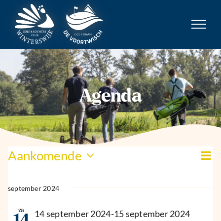
Ga
naar
inhoud
Agenda
Evenementen
Ev
Aankomende
We
Lijst
we
Selecteer
nav
na
een
september 2024
datum.
za
14 september 2024
-
15 september 2024