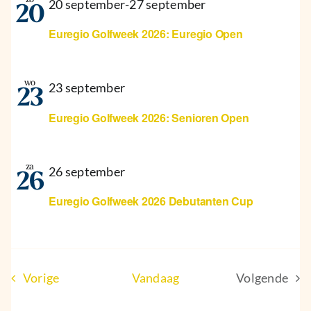
20 september
-
27 september
20
Euregio Golfweek 2026: Euregio Open
wo
23 september
23
Euregio Golfweek 2026: Senioren Open
za
26 september
26
Euregio Golfweek 2026 Debutanten Cup
Evenementen
Vorige
Vandaag
Volgende
Eveneme