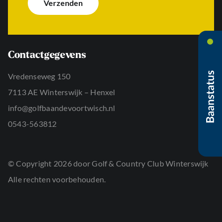
Verzenden
r
*
c
n
h
a
t
a
*
m
*
Contactgegevens
Vredenseweg 150
7113 AE Winterswijk – Henxel
info@golfbaandevoortwisch.nl
0543-563812
© Copyright 2026 door Golf & Country Club Winterswijk
Alle rechten voorbehouden.