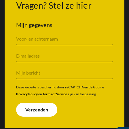
Vragen? Stel ze hier
Mijn gegevens
V
o
o
r
E
n
-
a
m
a
a
M
m
i
i
&
l
j
a
a
n
Deze website is beschermd door reCAPTCHA en de Google
c
d
b
Privacy Policy
en
Terms of Service
zijn van toepassing.
h
r
e
t
e
r
e
s
i
Verzenden
r
*
c
n
h
a
t
a