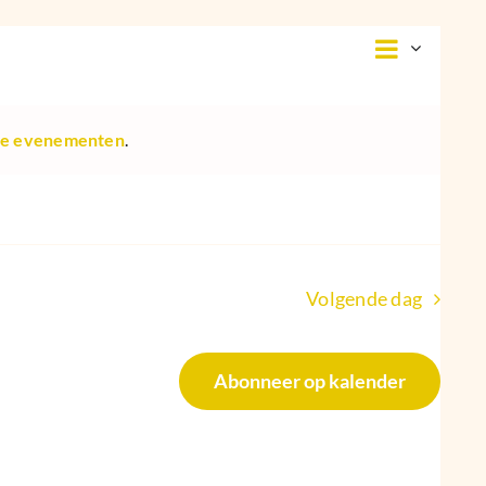
Even
Wee
Dag
weer
navig
navi
de evenementen
.
Volgende dag
Abonneer op kalender