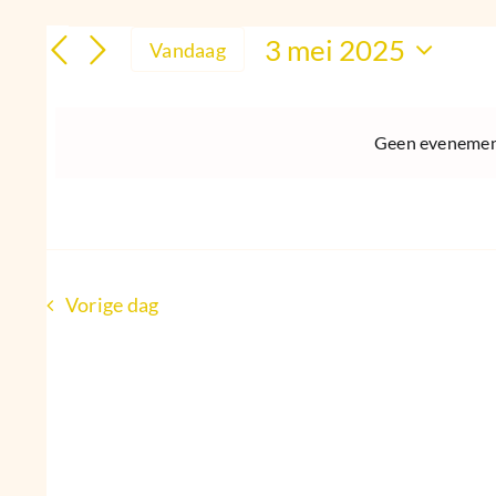
Evenementen
3 mei 2025
Vandaag
Selecteer
in
een
datum.
Geen evenement
3
mei
2025
Vorige dag