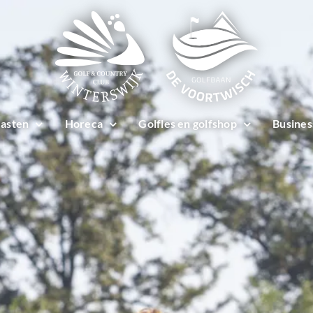
asten
Horeca
Golfles en golfshop
Busines