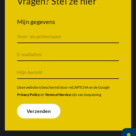
Vragen? Stel ze hier
Mijn gegevens
V
o
o
r
E
n
-
a
m
a
a
M
m
i
i
&
l
j
a
a
n
Deze website is beschermd door reCAPTCHA en de Google
c
d
b
Privacy Policy
en
Terms of Service
zijn van toepassing.
h
r
e
t
e
r
e
s
i
Verzenden
r
*
c
n
h
a
t
a
*