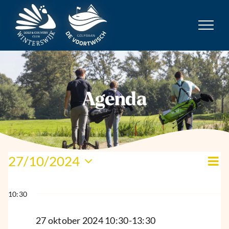
Ga
naar
inhoud
Agenda
Evenementen
Ev
27/10/2024
We
Dag
we
Selecteer
in
nav
na
een
27
10:30
datum.
oktober
27 oktober 2024 10:30
-
13:30