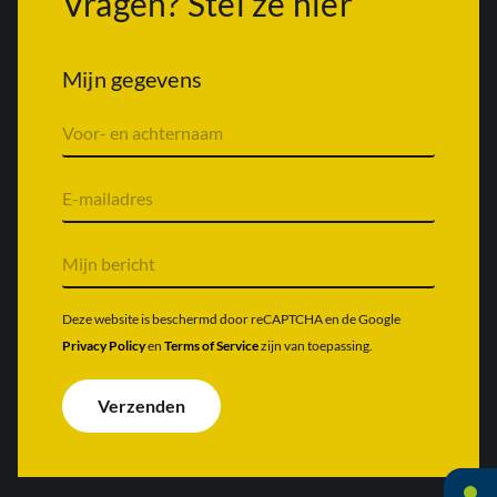
Vragen? Stel ze hier
Mijn gegevens
V
o
o
r
E
n
-
a
m
a
a
M
m
i
i
&
l
j
a
a
n
Deze website is beschermd door reCAPTCHA en de Google
c
d
b
Privacy Policy
en
Terms of Service
zijn van toepassing.
h
r
e
t
e
r
e
s
i
Verzenden
r
*
c
n
h
a
t
a
*