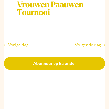
2024
Vrouwen Paauwen
Tournooi
Vorige dag
Volgende dag
Abonneer op kalender