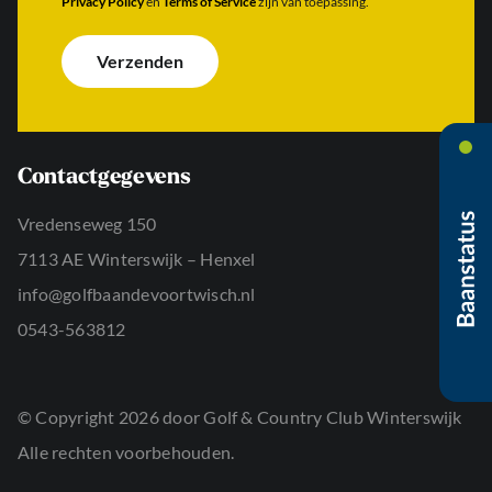
Privacy Policy
en
Terms of Service
zijn van toepassing.
h
r
e
t
e
r
e
s
i
Verzenden
r
*
c
n
h
a
t
a
*
m
*
Contactgegevens
Vredenseweg 150
7113 AE Winterswijk – Henxel
info@golfbaandevoortwisch.nl
0543-563812
© Copyright 2026 door Golf & Country Club Winterswijk
Alle rechten voorbehouden.