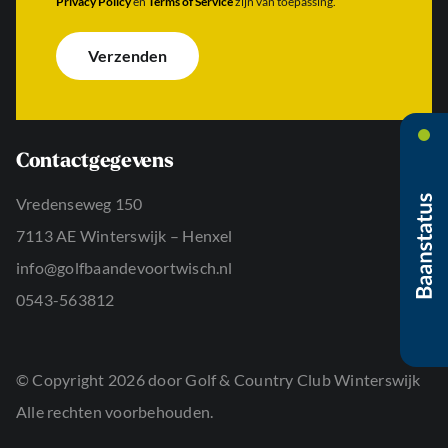
Privacy Policy
en
Terms of Service
zijn van toepassing.
h
r
e
t
e
r
e
s
i
Verzenden
r
*
c
n
h
a
t
a
*
m
*
Contactgegevens
Vredenseweg 150
7113 AE Winterswijk – Henxel
info@golfbaandevoortwisch.nl
0543-563812
© Copyright 2026 door Golf & Country Club Winterswijk
Alle rechten voorbehouden.