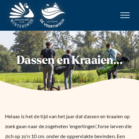
Ga
naar
inhoud
Dassen en Kraaien…
Helaas is het de tijd van het jaar dat dassen en kraaien op
zoek gaan naar de zogeheten ‘engerlingen’, forse larven die
zich op zo’n 10 cm. onder de oppervlakte bevinden. Een