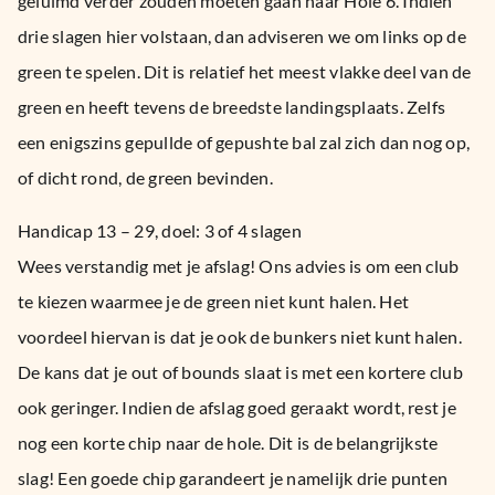
geluimd verder zouden moeten gaan naar Hole 6. Indien
drie slagen hier volstaan, dan adviseren we om links op de
green te spelen. Dit is relatief het meest vlakke deel van de
green en heeft tevens de breedste landingsplaats. Zelfs
een enigszins gepullde of gepushte bal zal zich dan nog op,
of dicht rond, de green bevinden.
Handicap 13 – 29, doel: 3 of 4 slagen
Wees verstandig met je afslag! Ons advies is om een club
te kiezen waarmee je de green niet kunt halen. Het
voordeel hiervan is dat je ook de bunkers niet kunt halen.
De kans dat je out of bounds slaat is met een kortere club
ook geringer. Indien de afslag goed geraakt wordt, rest je
nog een korte chip naar de hole. Dit is de belangrijkste
slag! Een goede chip garandeert je namelijk drie punten