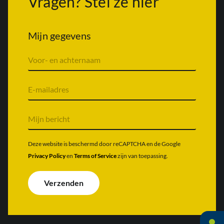
Vragen? Stel ze hier
Mijn gegevens
V
o
o
r
E
n
-
a
m
a
a
M
m
i
i
&
l
j
a
a
n
Deze website is beschermd door reCAPTCHA en de Google
c
d
b
Privacy Policy
en
Terms of Service
zijn van toepassing.
h
r
e
t
e
r
e
s
i
Verzenden
r
*
c
n
h
a
t
a
*